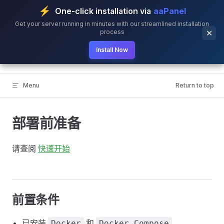
⚡
One-click installation via
aaPanel
Skip to content
Get your server running in minutes with our streamlined installation
process
✕
Install Now
BillionMail
Menu
Return to top
部署前准备
请查阅
快速开始
前置条件
已安装
和
。
Docker
Docker Compose