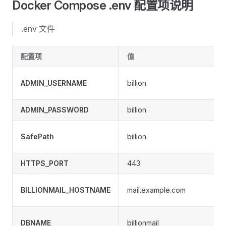
Docker Compose .env 配置项说明
.env 文件
配置项
值
ADMIN_USERNAME
billion
ADMIN_PASSWORD
billion
SafePath
billion
HTTPS_PORT
443
BILLIONMAIL_HOSTNAME
mail.example.com
DBNAME
billionmail