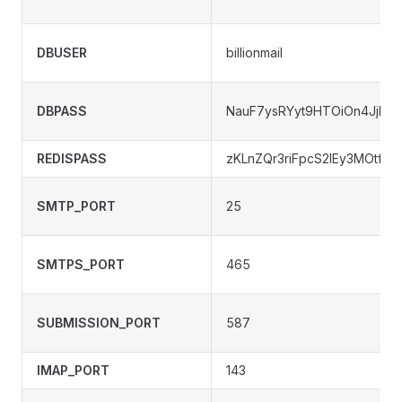
DBUSER
billionmail
DBPASS
NauF7ysRYyt9HTOiOn4JjIAL
REDISPASS
zKLnZQr3riFpcS2lEy3MOtfnc
SMTP_PORT
25
SMTPS_PORT
465
SUBMISSION_PORT
587
IMAP_PORT
143